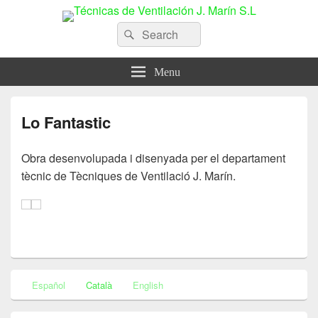
Técnicas de Ventilación J. Marín
Search
Search
for:
S.L
Menu
Lo Fantastic
Obra desenvolupada i disenyada per el departament
tècnic de Tècniques de Ventilació J. Marín.
Primary
Español
Català
English
Sidebar
Widget
Area