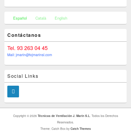
Primary
Español
Català
English
Sidebar
Widget
Area
Contáctanos
Tel. 93 263 04 45
Mail: jmarin@tvjmarinsl.com
Social Links
Copyright © 2026
Técnicas de Ventilación J. Marín S.L
. Todos los Derechos
Reservados.
Theme: Catch Box by
Catch Themes