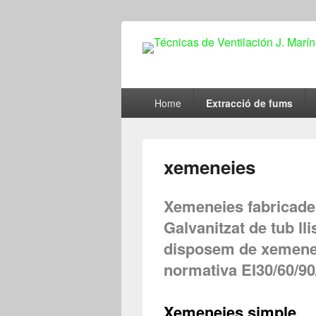
Técnicas de Ve
Primary
Home
Extracció de fums
menu
xemeneies
Xemeneies fabricade
Galvanitzat de tub ll
disposem de xemenei
normativa EI30/60/90
Xemeneies simple