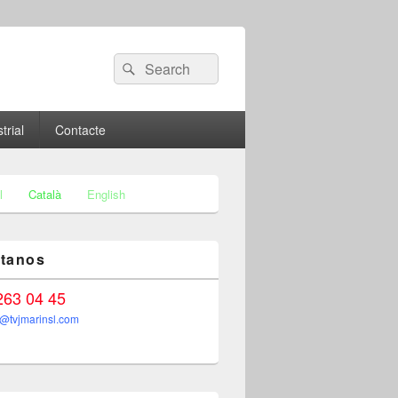
Search
Search
for:
trial
Contacte
l
Català
English
tanos
 263 04 45
n@tvjmarinsl.com