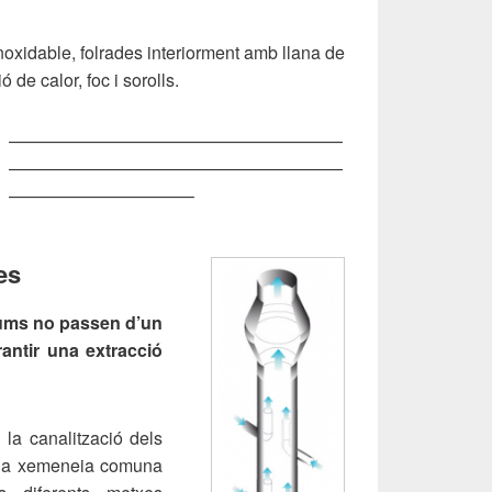
oxidable, folrades interiorment amb llana de
 de calor, foc i sorolls.
———————————————————
———————————————————
——————————–
es
fums no passen d’un
antir una extracció
la canalització dels
una xemeneia comuna