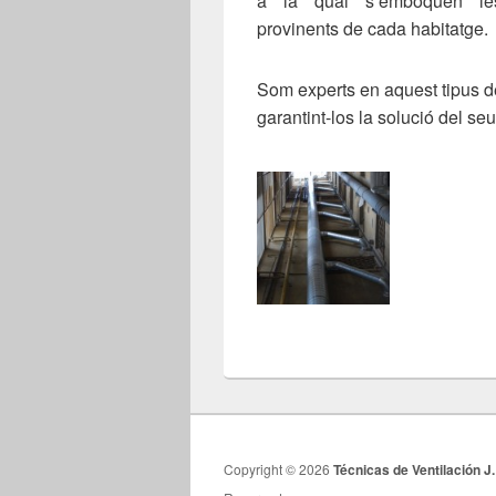
a la qual s’emboquen les
provinents de cada habitatge.
Som experts en aquest tipus d
garantint-los la solució del se
Copyright © 2026
Técnicas de Ventilación J.