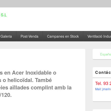
ntilación J. Marín S.L
Galeria
Post-Venda
Campanes en Stock
Ventilació Indus
Primary
Españo
Sidebar
Widget
Area
s en Acer Inoxidable o
Contác
is o helicoïdal. També
Tel. 93
es aïllades complint amb la
Mail: jmari
/120.