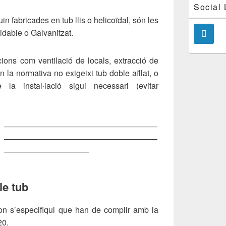
Social 
n fabricades en tub llis o helicoïdal, són les
idable o Galvanitzat.
lacions com ventilació de locals, extracció de
la normativa no exigeixi tub doble aïllat, o
 la instal·lació sigui necessari (evitar
———————————————————
———————————————————
——————————–
le tub
 on s’especifiqui que han de complir amb la
20.