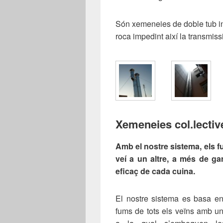
Són xemeneies de doble tub in
roca impedint així la transmissió
Xemeneies col.lectiv
Amb el nostre sistema, els 
veí a u
n altre, a
més de gar
eficaç de cada cuina.
El nostre sistema es basa en 
fums de tots els veïns amb 