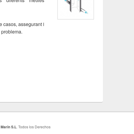
 diferents metxes
e casos, assegurant i
u problema.
 Marín S.L
. Todos los Derechos